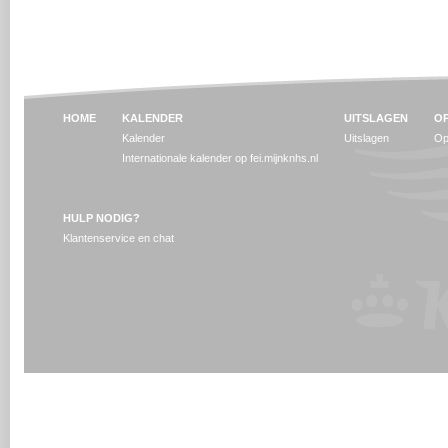
HOME
KALENDER
UITSLAGEN
OP
Kalender
Uitslagen
Op
Internationale kalender op fei.mijnknhs.nl
HULP NODIG?
Klantenservice en chat