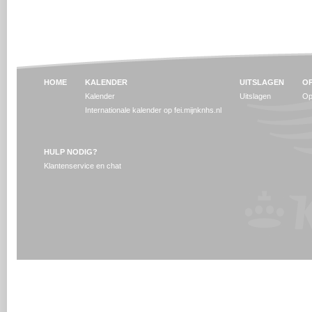
HOME
KALENDER
UITSLAGEN
OP
Kalender
Uitslagen
Op
Internationale kalender op fei.mijnknhs.nl
HULP NODIG?
Klantenservice en chat