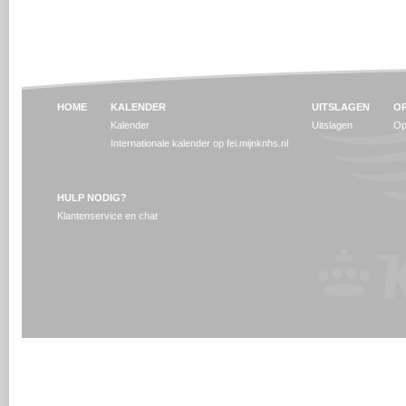
HOME
KALENDER
UITSLAGEN
OP
Kalender
Uitslagen
Op
Internationale kalender op fei.mijnknhs.nl
HULP NODIG?
Klantenservice en chat