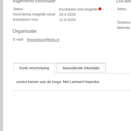
Algemene informatie
Locati
Status
Adres
Inschrijven niet mogelijk
Inschrijving mogelijk vanaf
28-4-2026
Inschrijven voor
12-6-2026
Telefoon
Website
Organisatie
E-mail
theorietour@knhs.nl
Korte omschrijving
Aanvullende informatie
correct trainen aan de longe’ Met Lammert Haanstra