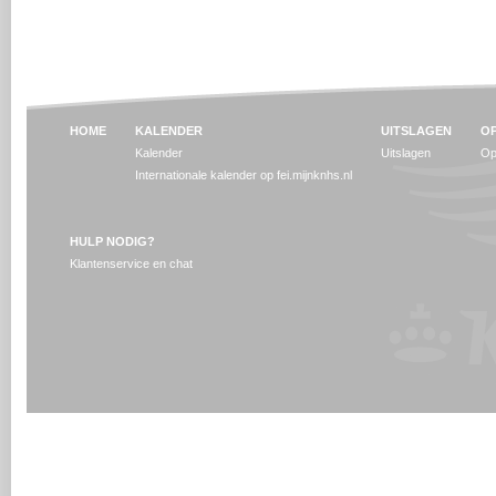
HOME
KALENDER
UITSLAGEN
OP
Kalender
Uitslagen
Op
Internationale kalender op fei.mijnknhs.nl
HULP NODIG?
Klantenservice en chat