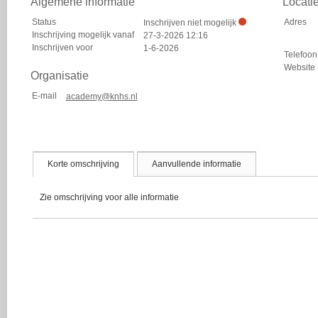
Algemene informatie
Locati
Status
Adres
Inschrijven niet mogelijk
Inschrijving mogelijk vanaf
27-3-2026 12:16
Inschrijven voor
1-6-2026
Telefoon
Website
Organisatie
E-mail
academy@knhs.nl
Korte omschrijving
Aanvullende informatie
Zie omschrijving voor alle informatie