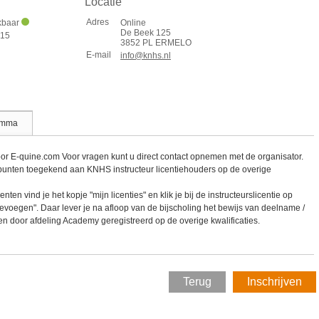
Locatie
Adres
ikbaar
Online
De Beek 125
:15
3852 PL ERMELO
E-mail
info@knhs.nl
amma
or E-quine.com Voor vragen kunt u direct contact opnemen met de organisator.
punten toegekend aan KNHS instructeur licentiehouders op de overige
n vind je het kopje "mijn licenties" en klik je bij de instructeurslicentie op
oevoegen". Daar lever je na afloop van de bijscholing het bewijs van deelname /
ten door afdeling Academy geregistreerd op de overige kwalificaties.
Terug
Inschrijven