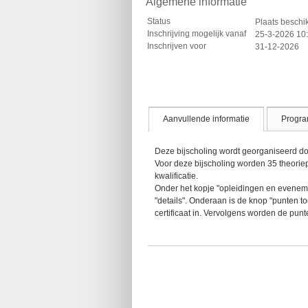
Algemene informatie
Status
Plaats besch
Inschrijving mogelijk vanaf
25-3-2026 10
Inschrijven voor
31-12-2026
Aanvullende informatie
Progr
Deze bijscholing wordt georganiseerd do
Voor deze bijscholing worden 35 theorie
kwalificatie.
Onder het kopje "opleidingen en evenemente
"details". Onderaan is de knop "punten t
certificaat in. Vervolgens worden de pun