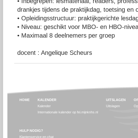
• Inbegrepen: lesmateriaal, readers, professi
drankjes tijdens de praktijkdag, toetsing en c
• Opleidingsstructuur: praktijkgerichte lesda
• Niveau: geschikt voor MBO- en HBO-nive
• Maximaal 8 deelnemers per groep
docent : Angelique Scheurs
HOME
KALENDER
UITSLAGEN
OP
Kalender
Uitslagen
Op
Internationale kalender op fei.mijnknhs.nl
HULP NODIG?
Klantenservice en chat