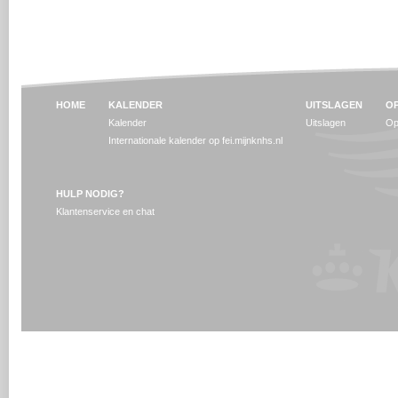
HOME
KALENDER
UITSLAGEN
OP
Kalender
Uitslagen
Op
Internationale kalender op fei.mijnknhs.nl
HULP NODIG?
Klantenservice en chat