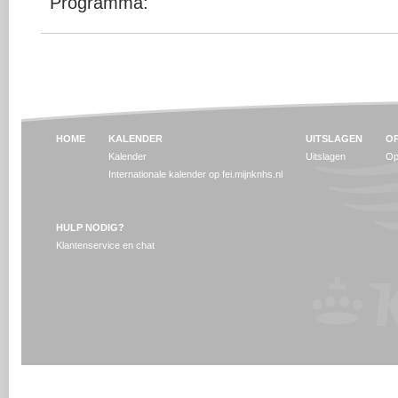
Programma:
HOME
KALENDER
UITSLAGEN
OP
Kalender
Uitslagen
Op
Internationale kalender op fei.mijnknhs.nl
HULP NODIG?
Klantenservice en chat