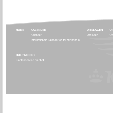
HOME
KALENDER
UITSLAGEN
OP
Kalender
Uitslagen
Op
Internationale kalender op fei.mijnknhs.nl
HULP NODIG?
Klantenservice en chat