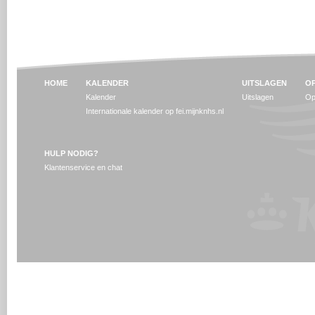
HOME
KALENDER
UITSLAGEN
OP
Kalender
Uitslagen
Op
Internationale kalender op fei.mijnknhs.nl
HULP NODIG?
Klantenservice en chat