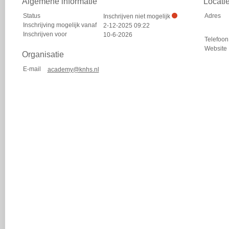
Algemene informatie
Locati
Status
Adres
Inschrijven niet mogelijk
Inschrijving mogelijk vanaf
2-12-2025 09:22
Inschrijven voor
10-6-2026
Telefoon
Website
Organisatie
E-mail
academy@knhs.nl