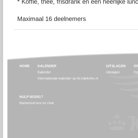
* Koffie, thee, frisdrank en een heerlijke lun
Maximaal 16 deelnemers
HOME
KALENDER
UITSLAGEN
OP
Kalender
Uitslagen
Op
Internationale kalender op fei.mijnknhs.nl
HULP NODIG?
Klantenservice en chat