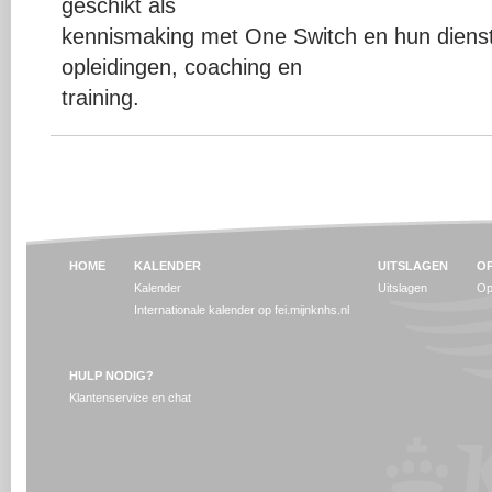
geschikt als
kennismaking met One Switch en hun dienst
opleidingen, coaching en
training.
HOME
KALENDER
UITSLAGEN
OP
Kalender
Uitslagen
Op
Internationale kalender op fei.mijnknhs.nl
HULP NODIG?
Klantenservice en chat