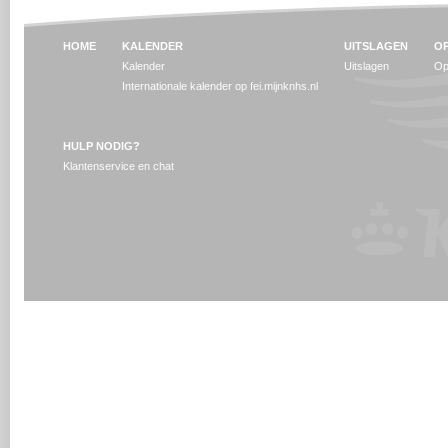
HOME
KALENDER
UITSLAGEN
OP
Kalender
Uitslagen
Op
Internationale kalender op fei.mijnknhs.nl
HULP NODIG?
Klantenservice en chat