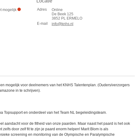
Locatie
Adres
et mogelijk
Online
De Beek 125
3852 PL ERMELO
E-mail
info@knhs.nl
alleen mogelijk voor deelnemers van het KNHS Talentenplan. (Ouders/verzorgers
amazone in te schrijven).
Anna Topsupport en onderdeel van het Team NL begeleidingsteam.
eel aandacht voor de fitheid van onze paarden. Maar naast het paard is het ook
unt zelfs door zelf fit te zijn je paard enorm helpen! Marit Blom is als
 fysieke screening en monitoring van de Olympische en Paralympische