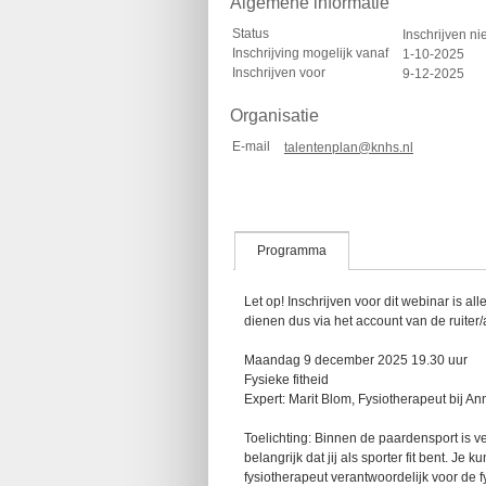
Algemene informatie
Status
Inschrijven ni
Inschrijving mogelijk vanaf
1-10-2025
Inschrijven voor
9-12-2025
Organisatie
E-mail
talentenplan@knhs.nl
Programma
Let op! Inschrijven voor dit webinar is 
dienen dus via het account van de ruiter/
Maandag 9 december 2025 19.30 uur
Fysieke fitheid
Expert: Marit Blom, Fysiotherapeut bij 
Toelichting: Binnen de paardensport is v
belangrijk dat jij als sporter fit bent. Je k
fysiotherapeut verantwoordelijk voor de