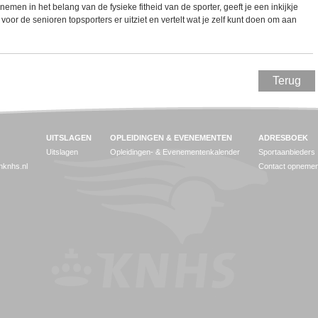
men in het belang van de fysieke fitheid van de sporter, geeft je een inkijkje
oor de senioren topsporters er uitziet en vertelt wat je zelf kunt doen om aan
Terug
UITSLAGEN
OPLEIDINGEN & EVENEMENTEN
ADRESBOEK
Uitslagen
Opleidingen- & Evenementenkalender
Sportaanbieders
jnknhs.nl
Contact opneme