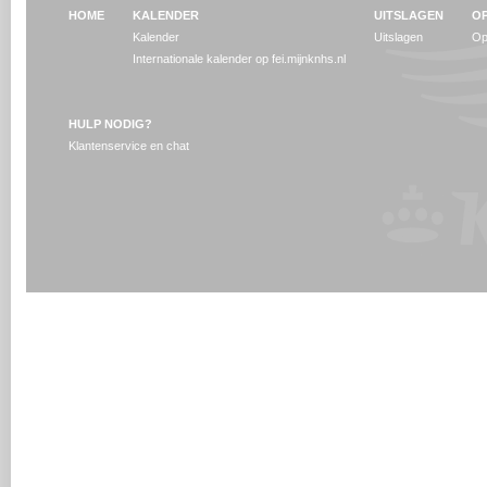
HOME
KALENDER
UITSLAGEN
OP
Kalender
Uitslagen
Op
Internationale kalender op fei.mijnknhs.nl
HULP NODIG?
Klantenservice en chat