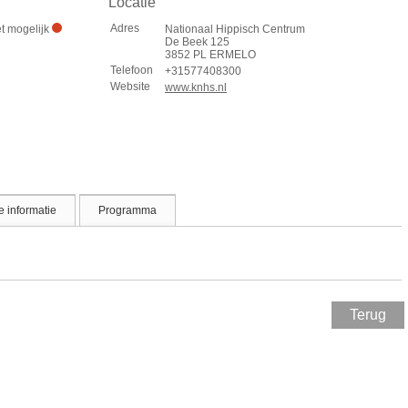
Locatie
Adres
et mogelijk
Nationaal Hippisch Centrum
De Beek 125
3852 PL ERMELO
Telefoon
+31577408300
Website
www.knhs.nl
 informatie
Programma
Terug