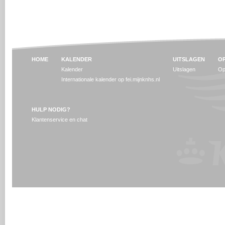
HOME
KALENDER
UITSLAGEN
OP
Kalender
Uitslagen
Op
Internationale kalender op fei.mijnknhs.nl
HULP NODIG?
Klantenservice en chat