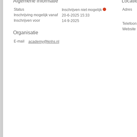
Algemene informatie
Locati
Status
Adres
Inschrijven niet mogelijk
Inschrijving mogelijk vanaf
20-6-2025 15:33
Inschrijven voor
14-9-2025
Telefoon
Website
Organisatie
E-mail
academy@knhs.nl