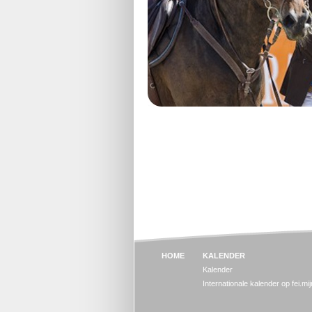
HOME
KALENDER
Kalender
Internationale kalender op fei.mi