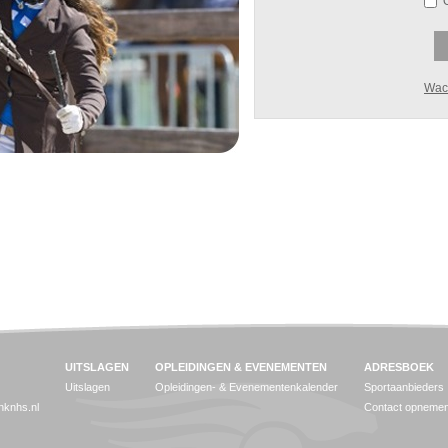
Wac
UITSLAGEN
OPLEIDINGEN & EVENEMENTEN
ADRESBOEK
Uitslagen
Opleidingen- & Evenementenkalender
Sportaanbieders
jnknhs.nl
Contact opneme