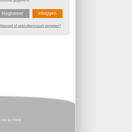
Onthoud gegevens
Inloggen
Registreer
htwoord of gebruikersnaam vergeten?
n met de KNHS