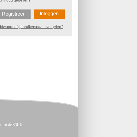
Onthoud gegevens
Inloggen
Registreer
htwoord of gebruikersnaam vergeten?
n met de KNHS