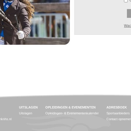
Wac
UITSLAGEN
OPLEIDINGEN & EVENEMENTEN
ADRESBOEK
Uitslagen
Opleidingen- & Evenementenkalender
Sportaanbieders
jnknhs.nl
Contact opneme