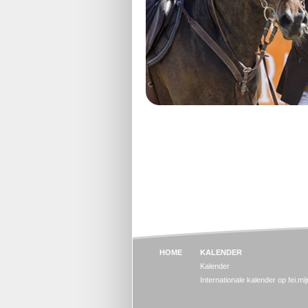
HOME
KALENDER
Kalender
Internationale kalender op fei.mi