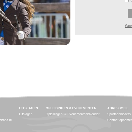
Wac
UITSLAGEN
OPLEIDINGEN & EVENEMENTEN
ADRESBOEK
Uitslagen
Opleidingen- & Evenementenkalender
Sportaanbieders
jnknhs.nl
Contact opneme