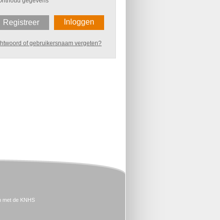
Onthoud gegevens
Inloggen
Registreer
htwoord of gebruikersnaam vergeten?
n met de KNHS