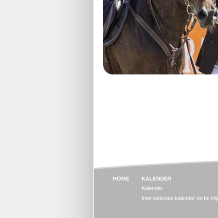
HOME
KALENDER
Kalender
Internationale kalender op fei.mi