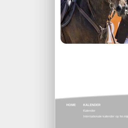
HOME
KALENDER
Kalender
Internationale kalender op fei.mi