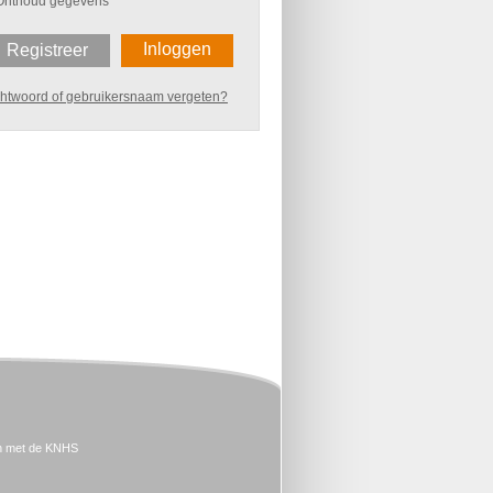
Onthoud gegevens
Inloggen
Registreer
htwoord of gebruikersnaam vergeten?
n met de KNHS