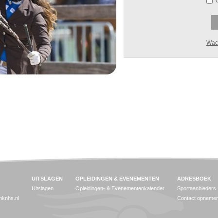
Wac
UITSLAGEN
OPLEIDINGEN & EVENEMENTEN
ADRESBOEK
Uitslagen
Opleidingen- & Evenementenkalender
Sportaanbieders
jnknhs.nl
Contact opneme