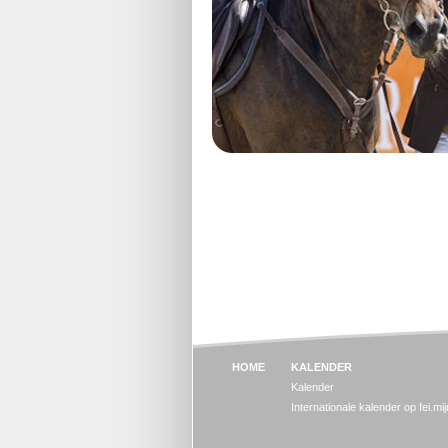
HOME
KALENDER
Kalender
Internationale kalender op fei.mi