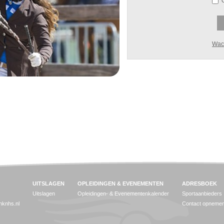
Wac
UITSLAGEN
OPLEIDINGEN & EVENEMENTEN
ADRESBOEK
Uitslagen
Opleidingen- & Evenementenkalender
Sportaanbieders
jnknhs.nl
Contact opneme