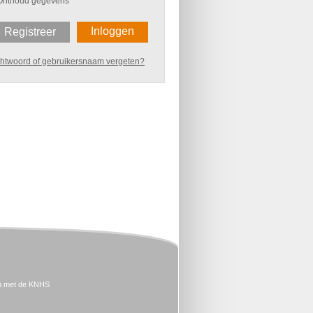
Onthoud gegevens
Inloggen
Registreer
htwoord of gebruikersnaam vergeten?
n met de KNHS