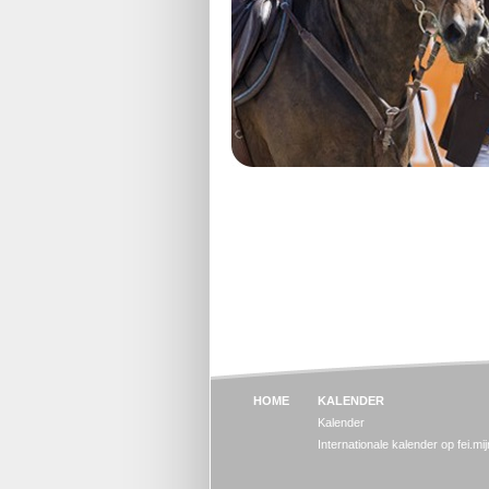
HOME
KALENDER
Kalender
Internationale kalender op fei.mi