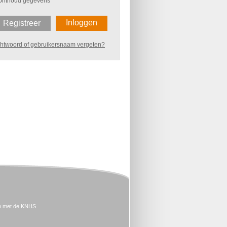
Onthoud gegevens
Inloggen
Registreer
htwoord of gebruikersnaam vergeten?
n met de KNHS