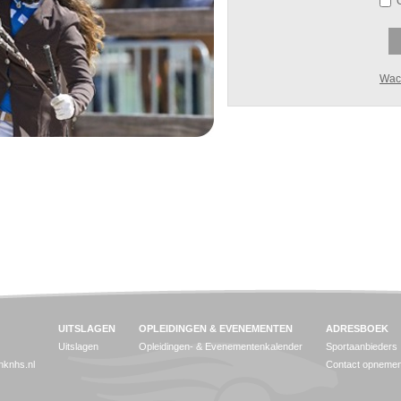
Wac
UITSLAGEN
OPLEIDINGEN & EVENEMENTEN
ADRESBOEK
Uitslagen
Opleidingen- & Evenementenkalender
Sportaanbieders
jnknhs.nl
Contact opneme