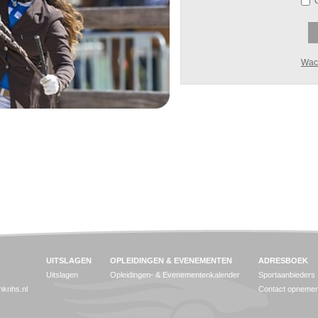
Wac
UITSLAGEN
OPLEIDINGEN & EVENEMENTEN
ADRESBOEK
Uitslagen
Opleidingen- & Evenementenkalender
Sportaanbieders
jnknhs.nl
Contact opneme