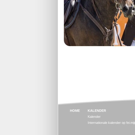
HOME
KALENDER
Kalender
Internationale kalender op fei.mi