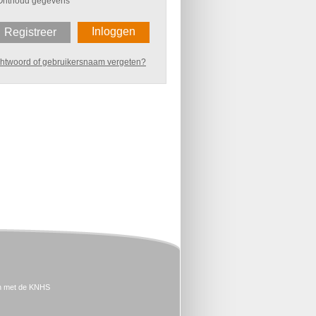
Onthoud gegevens
Inloggen
Registreer
htwoord of gebruikersnaam vergeten?
n met de KNHS