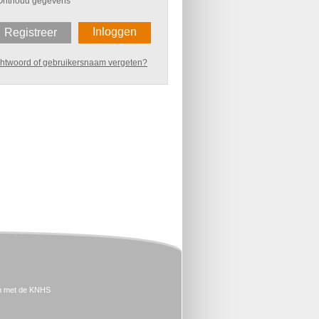
Onthoud gegevens
Inloggen
Registreer
htwoord of gebruikersnaam vergeten?
n met de KNHS