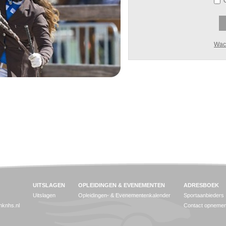
Wac
UITSLAGEN
OPLEIDINGEN & EVENEMENTEN
ADRESBOEK
Uitslagen
Opleidingen- & Evenementenkalender
Sportaanbieders
jnknhs.nl
Contact opneme