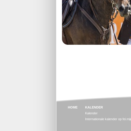
HOME
KALENDER
Kalender
Internationale kalender op fei.mi