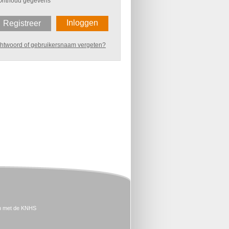
Onthoud gegevens
Inloggen
Registreer
htwoord of gebruikersnaam vergeten?
n met de KNHS