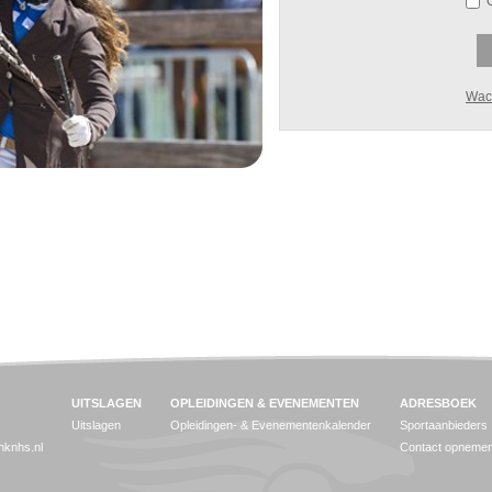
Wac
UITSLAGEN
OPLEIDINGEN & EVENEMENTEN
ADRESBOEK
Uitslagen
Opleidingen- & Evenementenkalender
Sportaanbieders
jnknhs.nl
Contact opneme