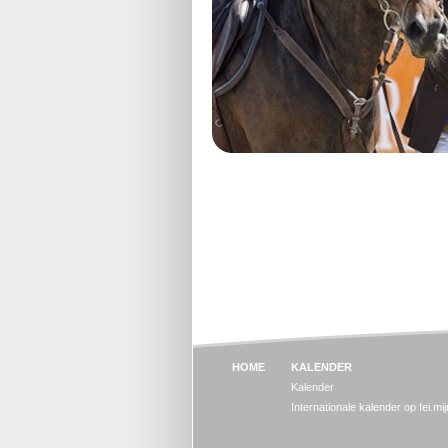
HOME
KALENDER
Kalender
Internationale kalender op fei.mi