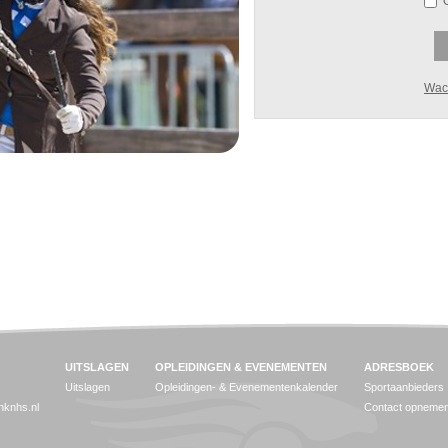
Wac
UITSLAGEN
OPLEIDINGEN & EVENEMENTEN
ADRESBOEK
Uitslagen
Opleidingen- & Evenementenkalender
Sportaanbieders
jnknhs.nl
Contact opneme