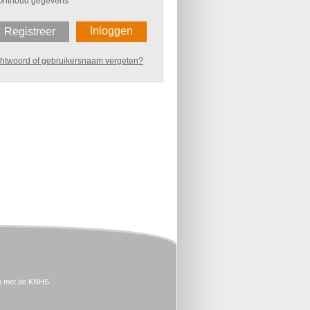
Onthoud gegevens
Inloggen
Registreer
htwoord of gebruikersnaam vergeten?
n met de KNHS