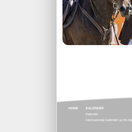
HOME
KALENDER
Kalender
Internationale kalender op fei.mi