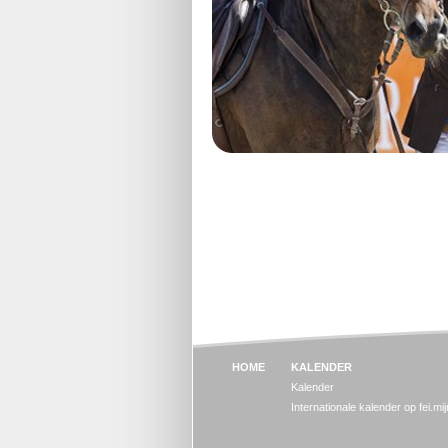
HOME
KALENDER
Kalender
Internationale kalender op fei.mi