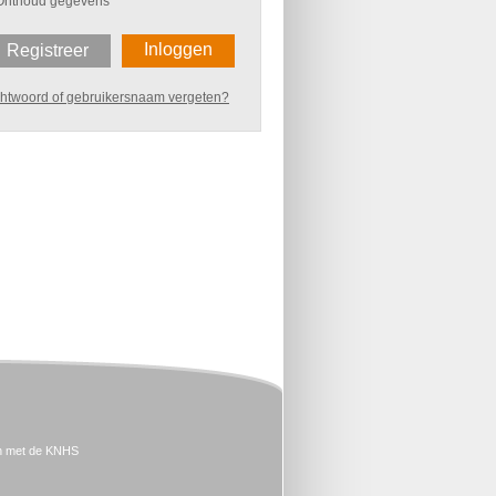
Onthoud gegevens
Inloggen
Registreer
htwoord of gebruikersnaam vergeten?
n met de KNHS