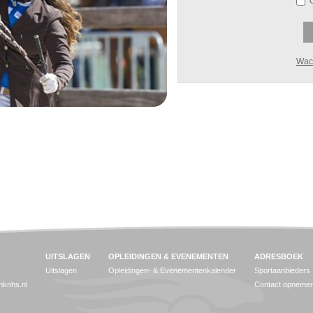
Wac
UITSLAGEN
OPLEIDINGEN & EVENEMENTEN
ADRESBOEK
Uitslagen
Opleidingen- & Evenementenkalender
Sportaanbieders
jnknhs.nl
Contact opneme