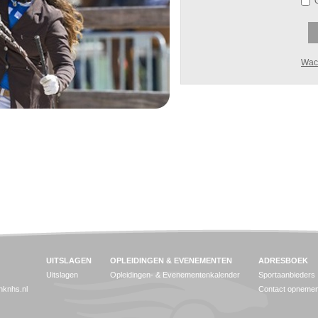
Wac
UITSLAGEN
OPLEIDINGEN & EVENEMENTEN
ADRESBOEK
Uitslagen
Opleidingen- & Evenementenkalender
Sportaanbieders
jnknhs.nl
Contact opneme