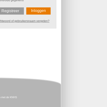
Onthoud gegevens
Inloggen
Registreer
htwoord of gebruikersnaam vergeten?
n met de KNHS