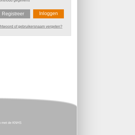
Onthoud gegevens
Inloggen
Registreer
htwoord of gebruikersnaam vergeten?
n met de KNHS