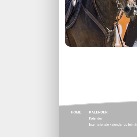
HOME
KALENDER
Kalender
Internationale kalender op fei.mi