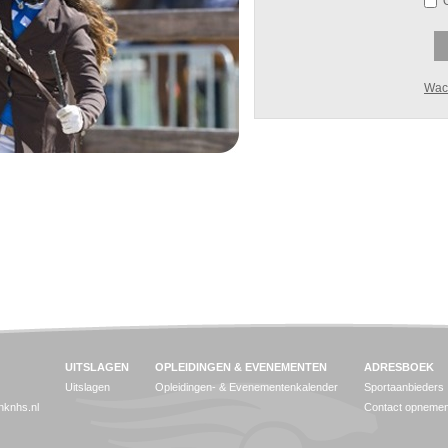
Wac
UITSLAGEN
OPLEIDINGEN & EVENEMENTEN
ADRESBOEK
Uitslagen
Opleidingen- & Evenementenkalender
Sportaanbieders
jnknhs.nl
Contact opneme