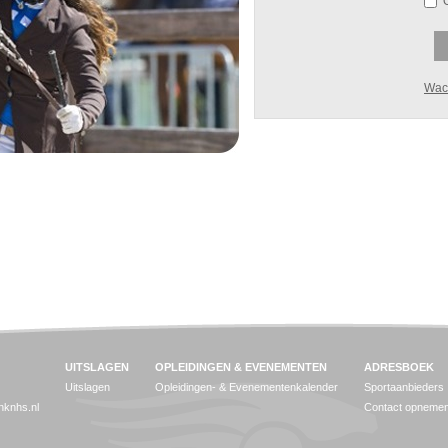
Wac
UITSLAGEN
OPLEIDINGEN & EVENEMENTEN
ADRESBOEK
Uitslagen
Opleidingen- & Evenementenkalender
Sportaanbieders
jnknhs.nl
Contact opneme