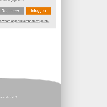
Onthoud gegevens
Inloggen
Registreer
htwoord of gebruikersnaam vergeten?
n met de KNHS