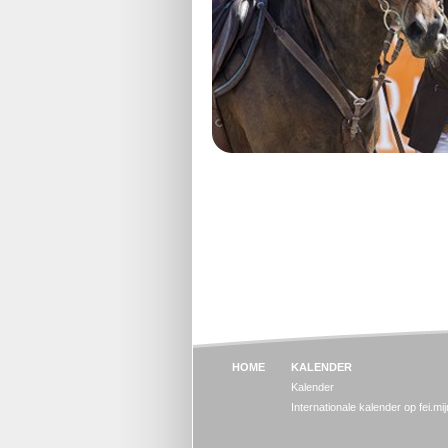
HOME
KALENDER
Kalender
Internationale kalender op fei.mi