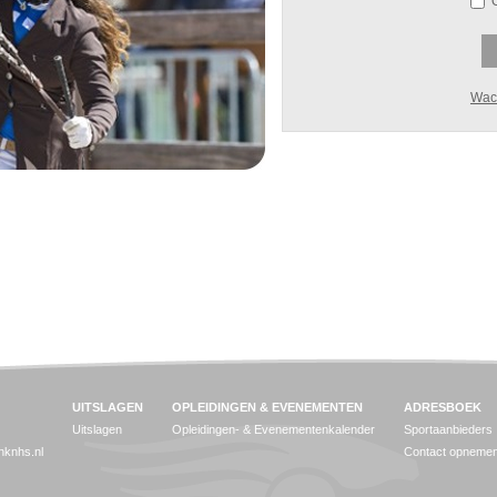
Wac
UITSLAGEN
OPLEIDINGEN & EVENEMENTEN
ADRESBOEK
Uitslagen
Opleidingen- & Evenementenkalender
Sportaanbieders
jnknhs.nl
Contact opneme