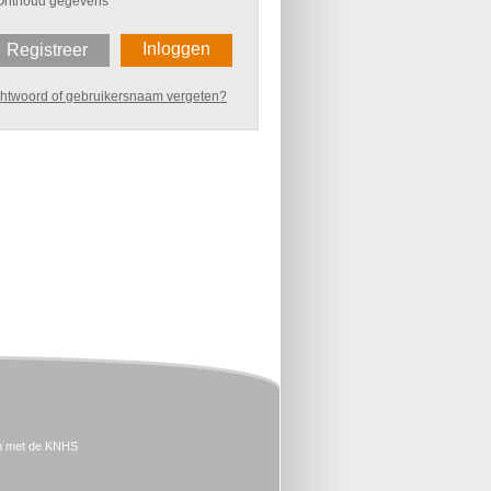
Onthoud gegevens
Inloggen
Registreer
htwoord of gebruikersnaam vergeten?
n met de KNHS