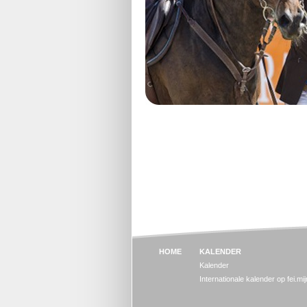
HOME
KALENDER
Kalender
Internationale kalender op fei.mi