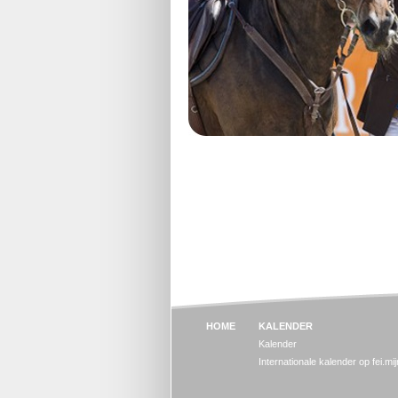
HOME
KALENDER
Kalender
Internationale kalender op fei.mi