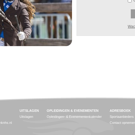
Wac
UITSLAGEN
OPLEIDINGEN & EVENEMENTEN
ADRESBOEK
Uitslagen
Opleidingen- & Evenementenkalender
Sportaanbieders
jnknhs.nl
Contact opneme