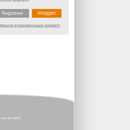
Onthoud gegevens
Inloggen
Registreer
htwoord of gebruikersnaam vergeten?
n met de KNHS